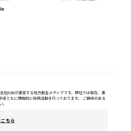
le
lは、株式会社IOBIが運営する地方創生メディアです。弊社では現在、事
中途ともに積極的に採用活動を行っております。 ご興味のある
い。
はこちら