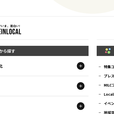
から探す
北
特集
プレ
MIL
北海道
エリア
Local
イベ
地域
茨城
エリア