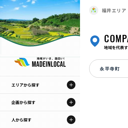
福井エリア
COMP
地域を代表す
エリアから探す
企画から探す
北海道
特集コンテンツ
人から探す
青森