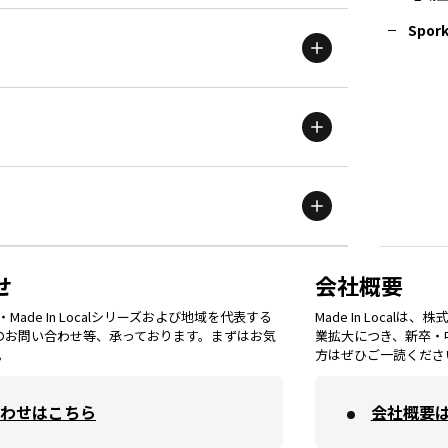
青森
エリア
Spork
新潟
エリア
栃木
エリア
岩手
エリア
滋賀
エリア
富山
エリア
群馬
エリア
宮城
エリア
鳥取
エリア
京都
エリア
石川
エリア
埼玉
エリア
秋田
エリア
せ
会社概要
福岡
エリア
ade In Localシリーズおよび地域を代表する
Made In Loca
島根
エリア
大阪市
エリア
てのお問い合わせ等、承っております。まずはお気
業拡大につき、新卒・
福井
エリア
千葉
エリア
。
方はぜひご一読くださ
山形
エリア
佐賀
エリア
岡山
エリア
わせはこちら
会社概要
北摂
エリア
長野
エリア
東京23区
エリア
福島
エリア