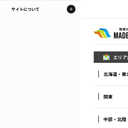
地域を代表する企業100選
記事ライター
サイトについて
岩手
プレスリリース
アンバサダー
私たちの理念
宮城
行政連携記事
お問い合わせ
MILCプロジェクト
秋田
運営会社情報
選出企業特別対談
エリア
山形
Localist
北海道・東
SDGsの先駆者
福島
イベント
関東
茨城
飲食店
栃木
地域豆知識
中部・北陸