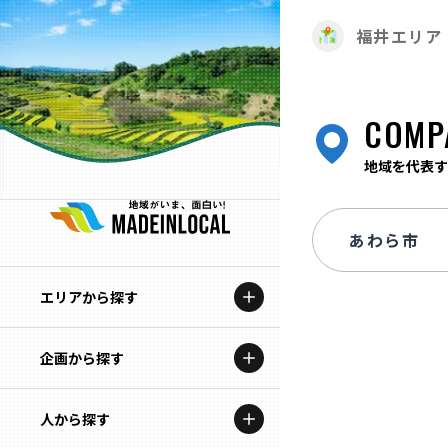
福井エリア
COMP
地域を代表す
エリアから探す
企画から探す
北海道
特集コンテンツ
人から探す
青森