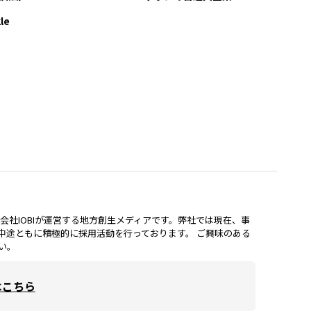
le
lは、株式会社IOBIが運営する地方創生メディアです。弊社では現在、事
中途ともに積極的に採用活動を行っております。 ご興味のある
い。
はこちら