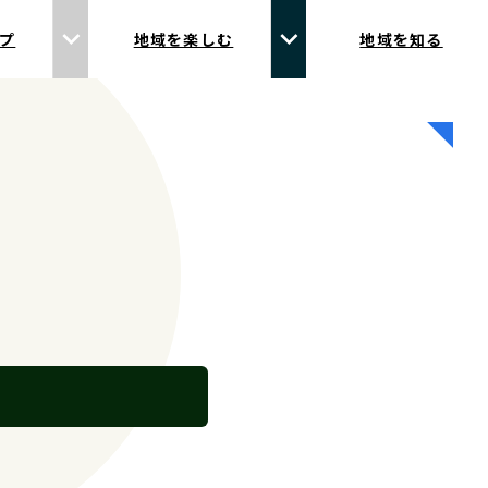
プ
地域を楽しむ
地域を知る