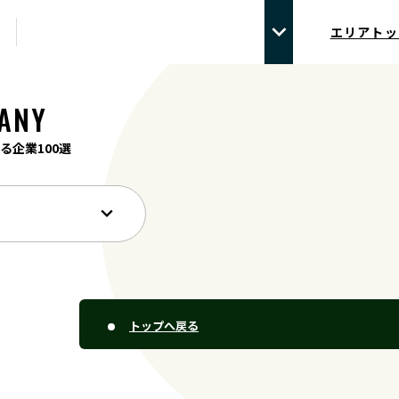
エリアトッ
ANY
る企業100選
トップへ戻る