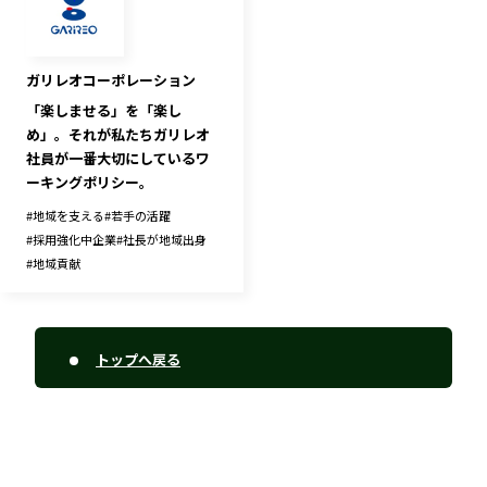
宮崎エリア
鹿児島エリア
沖縄エリア
ガリレオコーポレーション
「楽しませる」を「楽し
カテゴリから探す
め」。それが私たちガリレオ
社員が一番大切にしているワ
ーキングポリシー。
特集コンテンツ
地域を代表する 企業100選
プレスリリース
行政連携記事
#
地域を支える
#
若手の活躍
#
採用強化中企業
#
社長が地域出身
MILCプロジェクト
選出企業特別対談
#
地域貢献
Localist
SDGsの先駆者
イベント
飲食店
地域豆知識
ニッポンの百選大全集
トップへ戻る
Sporkle
「人」から探す