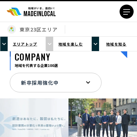
東京23区エリア
エリアから探す
エリアトップ
地域を楽しむ
地域を知る
北海道エリア
青森エリア
COMPANY
岩手エリア
宮城エリア
地域を代表する企業100選
秋田エリア
山形エリア
福島エリア
茨城エリア
栃木エリア
群馬エリア
埼玉エリア
千葉エリア
東京23区エリア
多摩エリア
神奈川エリア
新潟エリア
富山エリア
石川エリア
福井エリア
山梨エリア