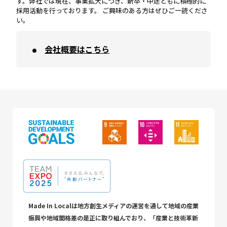
す。弊社では現在、事業拡大につき、新卒・中途ともに積極的に
採用活動を行っております。 ご興味のある方はぜひご一読くださ
い。
会社概要はこちら
Made In Localは地方創生メディアの運営を通して地域の産業
振興や地域間格差の是正に取り組んでおり、「産業と技術革新