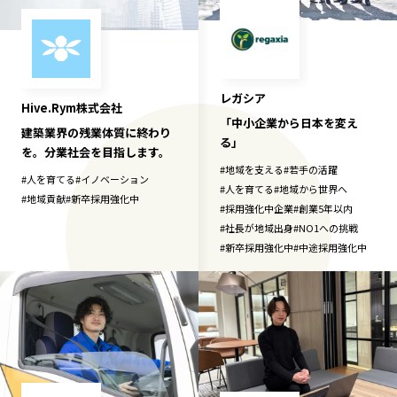
長野エリア
岐阜エリア
静岡エリア
愛知エリア
三重エリア
滋賀エリア
レガシア
京都エリア
大阪市エリア
Hive.Rym株式会社
「中小企業から日本を変え
建築業界の残業体質に終わり
北摂エリア
堺・泉州エリア
る」
を。分業社会を目指します。
河内エリア
兵庫エリア
#
地域を支える
#
若手の活躍
#
人を育てる
#
イノベーション
奈良エリア
和歌山エリア
#
人を育てる
#
地域から世界へ
#
地域貢献
#
新卒採用強化中
#
採用強化中企業
#
創業5年以内
鳥取エリア
島根エリア
#
社長が地域出身
#
NO1への挑戦
岡山エリア
広島エリア
#
新卒採用強化中
#
中途採用強化中
山口エリア
徳島エリア
香川エリア
愛媛エリア
高知エリア
福岡エリア
佐賀エリア
長崎エリア
熊本エリア
大分エリア