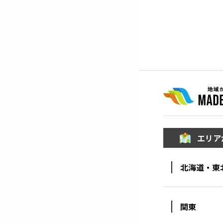
ニッポンの百選大全集
群馬
Sporkle
埼玉
千葉
東京23区
多摩地域
エリア
神奈川
北海道・東
新潟
関東
富山