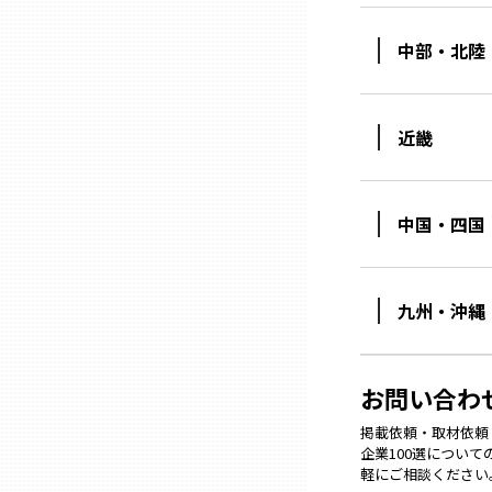
中部・北陸
石川
福井
近畿
山梨
中国・四国
長野
九州・沖縄
岐阜
お問い合わ
静岡
掲載依頼・取材依頼・M
企業100選につい
愛知
軽にご相談ください