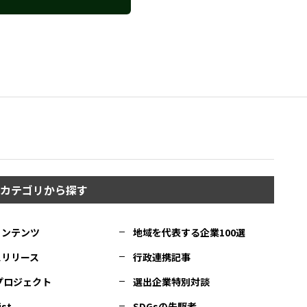
カテゴリから探す
コンテンツ
地域を代表する企業100選
スリリース
行政連携記事
Cプロジェクト
選出企業特別対談
ist
SDGsの先駆者