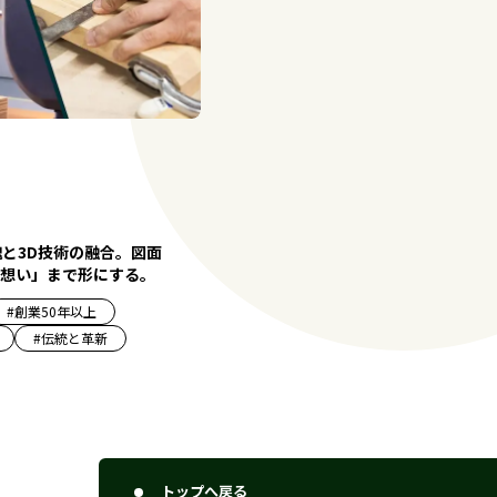
魂と3D技術の融合。図面
想い」まで形にする。
#
創業50年以上
#
伝統と革新
トップへ戻る