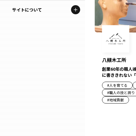
地域を代表する企業100選
記事ライター
サイトについて
岩手
プレスリリース
アンバサダー
私たちの理念
宮城
行政連携記事
お問い合わせ
MILCプロジェクト
秋田
運営会社情報
選出企業特別対談
八槻木工所
山形
創業60年の職人
Localist
に書ききれない「
SDGsの先駆者
福島
#
人を育てる
#
職人の技と誇り
イベント
#
地域貢献
茨城
飲食店
栃木
地域豆知識