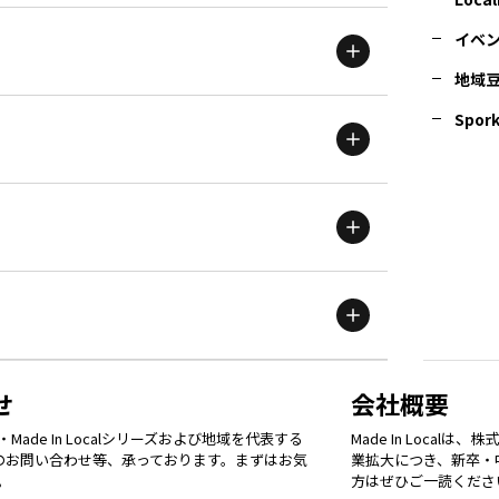
イベ
地域
茨城
エリア
青森
エリア
Spork
新潟
エリア
栃木
エリア
岩手
エリア
滋賀
エリア
富山
エリア
群馬
エリア
宮城
エリア
鳥取
エリア
京都
エリア
石川
エリア
埼玉
エリア
秋田
エリア
せ
会社概要
福岡
エリア
ade In Localシリーズおよび地域を代表する
Made In Loca
島根
エリア
大阪市
エリア
てのお問い合わせ等、承っております。まずはお気
業拡大につき、新卒・
福井
エリア
千葉
エリア
。
方はぜひご一読くださ
山形
エリア