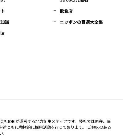
ント
飲食店
豆知識
ニッポンの百選大全集
le
lは、株式会社IOBIが運営する地方創生メディアです。弊社では現在、事
中途ともに積極的に採用活動を行っております。 ご興味のある
い。