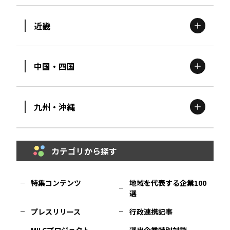
記事ライター
アンバサダー
近畿
新潟
エリア
栃木
エリア
岩手
エリア
お問い合わせ
会社概要
中国・四国
滋賀
エリア
富山
エリア
群馬
エリア
宮城
エリア
九州・沖縄
鳥取
エリア
京都
エリア
石川
エリア
埼玉
エリア
秋田
エリア
カテゴリから探す
福岡
エリア
島根
エリア
大阪市
エリア
福井
エリア
千葉
エリア
山形
エリア
特集コンテンツ
地域を代表する企業100
選
佐賀
エリア
岡山
エリア
北摂
エリア
長野
エリア
東京23区
エリア
福島
エリア
プレスリリース
行政連携記事