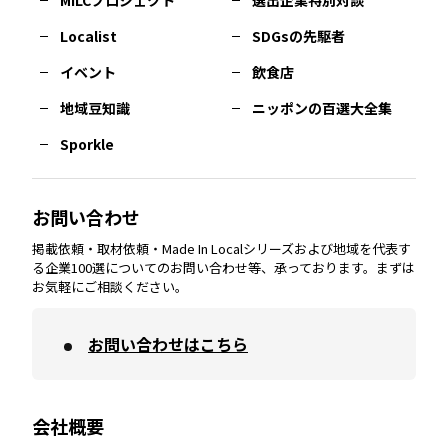
MILCプロジェクト
選出企業特別対談
長崎
エリア
広島
エリア
堺・泉州
エリア
岐阜
エリア
多摩
エリア
Localist
SDGsの先駆者
イベント
飲食店
熊本
エリア
山口
エリア
河内
エリア
静岡
エリア
神奈川
エリア
地域豆知識
ニッポンの百選大全集
Sporkle
大分
エリア
徳島
エリア
兵庫
エリア
愛知
エリア
山梨
エリア
お問い合わせ
掲載依頼・取材依頼・Made In Localシリーズおよび地域を代表す
宮崎
エリア
香川
エリア
奈良
エリア
三重
エリア
る企業100選についてのお問い合わせ等、承っております。まずは
お気軽にご相談ください。
お問い合わせはこちら
鹿児島
エリア
愛媛
エリア
和歌山
エリア
会社概要
沖縄
エリア
高知
エリア